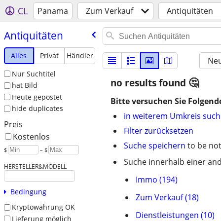
CL
Panama
Zum Verkauf
Antiquitäten
Antiquitäten
Alles
Privat
Händler
Neu
Nur Suchtitel
no results found
hat Bild
Heute gepostet
Bitte versuchen Sie Folgend
hide duplicates
in weiterem Umkreis suc
Preis
Filter zurücksetzen
Kostenlos
Suche speichern
to be not
$
– $
Suche innerhalb einer and
HERSTELLER&MODELL
Immo (194)
Bedingung
Zum Verkauf (18)
Kryptowährung OK
Dienstleistungen (10)
Lieferung möglich