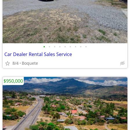
•
•
•
•
•
•
•
•
•
Car Dealer Rental Sales Service
8/4
Boquete
$950,000