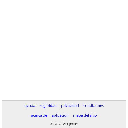
ayuda
seguridad
privacidad
condiciones
acerca de
aplicación
mapa del sitio
© 2026 craigslist