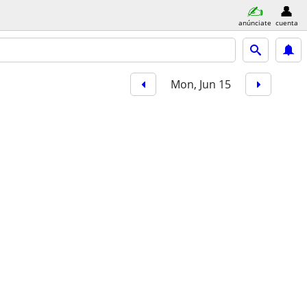
anúnciate
cuenta
Mon, Jun 15