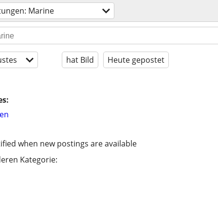
stungen: Marine
stes
hat Bild
Heute gepostet
es:
hen
ified when new postings are available
eren Kategorie: