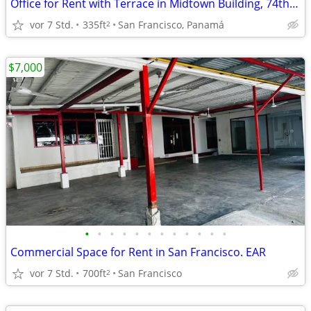
Office for Rent with Terrace in Midtown Building, 74th Street
vor 7 Std.
335ft
San Francisco, Panamá
2
$7,000
•
•
•
•
•
•
•
•
•
•
•
•
Commercial Space for Rent in San Francisco. EAR
vor 7 Std.
700ft
San Francisco
2