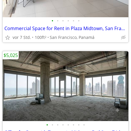
•
•
•
•
•
•
Commercial Space for Rent in Plaza Midtown, San Francisco
vor 7 Std.
100ft
San Francisco, Panamá
2
$5,025
•
•
•
•
•
•
•
•