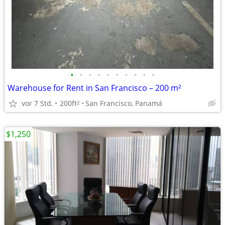
•
•
•
•
•
•
•
•
•
•
Warehouse for Rent in San Francisco – 200 m²
vor 7 Std.
200ft
San Francisco, Panamá
2
$1,250