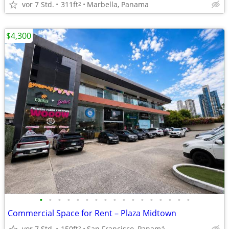
vor 7 Std.
311ft
Marbella, Panama
2
$4,300
•
•
•
•
•
•
•
•
•
•
•
•
•
•
•
•
•
Commercial Space for Rent – ​​Plaza Midtown
vor 7 Std.
150ft
San Francisco, Panamá
2