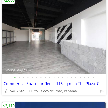
$2,800
•
•
•
•
•
•
•
•
•
•
•
•
•
•
•
•
•
•
•
Commercial Space for Rent - 116 sq m in The Plaza, Coco del Mar
vor 7 Std.
116ft
Coco del mar, Panamá
2
$3,110