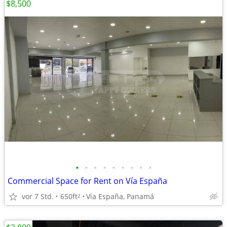
$8,500
•
•
•
•
•
•
•
•
•
Commercial Space for Rent on Vía España
vor 7 Std.
650ft
Vía España, Panamá
2