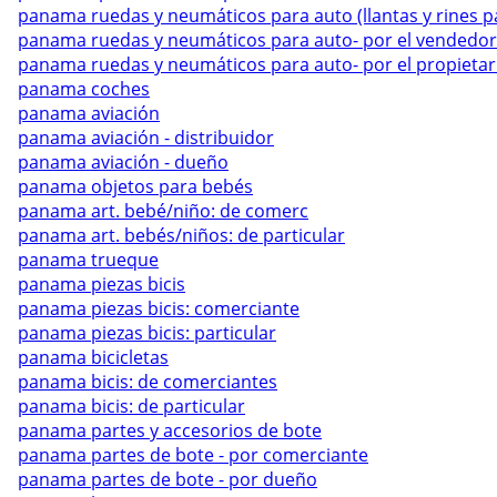
panama ruedas y neumáticos para auto (llantas y rines p
panama ruedas y neumáticos para auto- por el vendedor
panama ruedas y neumáticos para auto- por el propietar
panama coches
panama aviación
panama aviación - distribuidor
panama aviación - dueño
panama objetos para bebés
panama art. bebé/niño: de comerc
panama art. bebés/niños: de particular
panama trueque
panama piezas bicis
panama piezas bicis: comerciante
panama piezas bicis: particular
panama bicicletas
panama bicis: de comerciantes
panama bicis: de particular
panama partes y accesorios de bote
panama partes de bote - por comerciante
panama partes de bote - por dueño